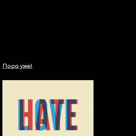
Не все композиции могли быть удалены, поскольку не всегда я
согласен с единичным хейтом. Такие произведения остаются
до набора большего количества оценок. В том числе по этой
причине фильтрация бывает многократной, но от этого более
тщательной. Однако, 36 удаленных композиций из, порядка 50
отмеченных, дают понимание, что ваше мнение очень важно
и влиятельно.
Последние новости
Новости
Пора уже!
24.03.2022
10:19