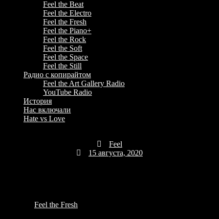
Feel the Beat
Feel the Electro
Feel the Fresh
Feel the Piano+
Feel the Rock
Feel the Soft
Feel the Space
Feel the Still
Радио с копирайтом
Feel the Art Gallery Radio
YouTube Radio
История
Нас включали
Hate vs Love
Чистка по вашим голосам HATE/LOVE
Feel
15 августа, 2020
6:42 дп
Обновлены все радиостанции по результатам ваших голосов
при помощи кнопок HATE и LOVE. В основном чистка
касалась
Feel the Fresh
(36 композиций удалено).