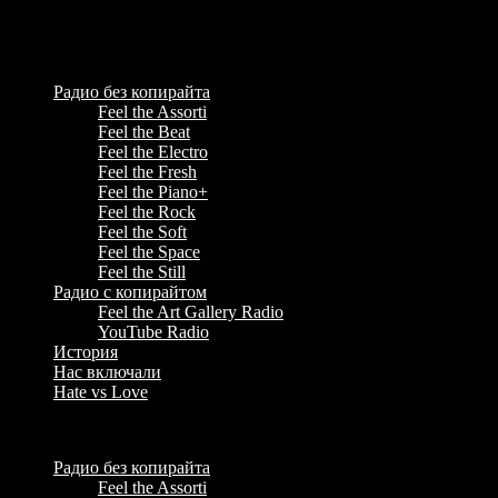
Feel the Radio - некоммерческое радио, музыка для стрима &
YouTube Music Radio
Радио без копирайта
Feel the Assorti
Feel the Beat
Feel the Electro
Feel the Fresh
Feel the Piano+
Feel the Rock
Feel the Soft
Feel the Space
Feel the Still
Радио с копирайтом
Feel the Art Gallery Radio
YouTube Radio
История
Нас включали
Hate vs Love
Menu
Радио без копирайта
Feel the Assorti