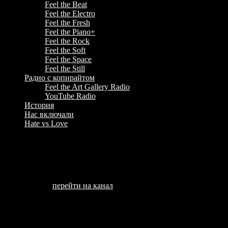
Feel the Beat
Feel the Electro
Feel the Fresh
Feel the Piano+
Feel the Rock
Feel the Soft
Feel the Space
Feel the Still
Радио с копирайтом
Feel the Art Gallery Radio
YouTube Radio
История
Нас включали
Hate vs Love
После Работы
Тематика:
компьютерные игры.
Ненормативная лексика:
не замечено.
Заметка:
—
Канал:
перейти на канал
Другие каналы