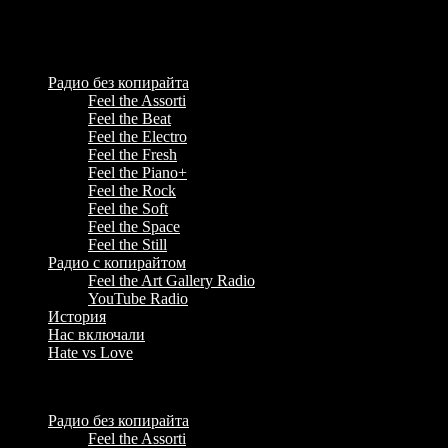
Feel the Radio - некоммерческое радио, музыка для стрима &
YouTube Music Radio
Радио без копирайта
Feel the Assorti
Feel the Beat
Feel the Electro
Feel the Fresh
Feel the Piano+
Feel the Rock
Feel the Soft
Feel the Space
Feel the Still
Радио с копирайтом
Feel the Art Gallery Radio
YouTube Radio
История
Нас включали
Hate vs Love
Menu
Радио без копирайта
Feel the Assorti