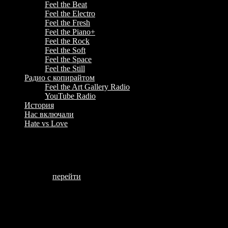
Feel the Beat
Feel the Electro
Feel the Fresh
Feel the Piano+
Feel the Rock
Feel the Soft
Feel the Space
Feel the Still
Радио с копирайтом
Feel the Art Gallery Radio
YouTube Radio
История
Нас включали
Hate vs Love
Big Boss Online (18+)
Тематика:
мобильные игры.
Ненормативная лексика:
от владельца канала.
Канал:
перейти
.
Другие каналы
Нас включают