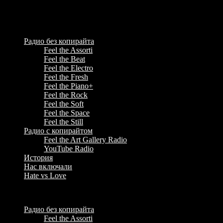
Feel the Radio - некоммерческое радио, музыка для стрима &
YouTube Music Radio
Радио без копирайта
Feel the Assorti
Feel the Beat
Feel the Electro
Feel the Fresh
Feel the Piano+
Feel the Rock
Feel the Soft
Feel the Space
Feel the Still
Радио с копирайтом
Feel the Art Gallery Radio
YouTube Radio
История
Нас включали
Hate vs Love
Menu
Радио без копирайта
Feel the Assorti