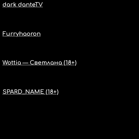
dark danteTV
Нас включают
Furryhaoron
Нас включают
Wottia — Светлана (18+)
Нас включают
SPARD_NAME (18+)
2020. Отдельные элементы дизайна и программного кода
защищены в соответствии с международным и российским
законодательством. Авторские права на звук принадлежат их
авторам и это пожизненно - так гласит Закон. Не бойтесь
этого.
ПРЯМАЯ РЕТРАНСЛЯЦИЯ НА ДРУГИХ РАДИО
ЗАПРЕЩЕНА - МОЖНО ИСПОЛЬЗОВАТЬ ТОЛЬКО НА