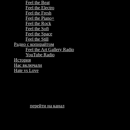
Feel the Beat
Feel the Electro
Feel the Fresh
Feel the Piano+
Feel the Rock
Feel the Soft
Feel the Space
Feel the Still
Радио с копирайтом
Feel the Art Gallery Radio
YouTube Radio
История
Нас включали
Hate vs Love
Алексей 1234
Тематика:
компьютерные игры + планшетные.
Ненормативная лексика:
не замечено.
Заметка:
без микро (17.10.21).
Канал:
перейти на канал
Другие каналы