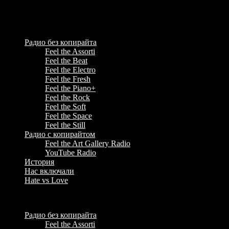
Feel the Radio - некоммерческое радио, музыка для стрима &
YouTube Music Radio
Радио без копирайта
Feel the Assorti
Feel the Beat
Feel the Electro
Feel the Fresh
Feel the Piano+
Feel the Rock
Feel the Soft
Feel the Space
Feel the Still
Радио с копирайтом
Feel the Art Gallery Radio
YouTube Radio
История
Нас включали
Hate vs Love
Menu
Радио без копирайта
Feel the Assorti